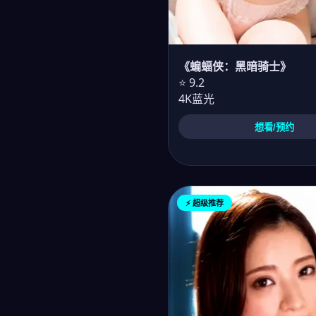
《蝙蝠侠：黑暗骑士》
⭐ 9.2
4K蓝光
想看/预约
⚡ 超级推荐