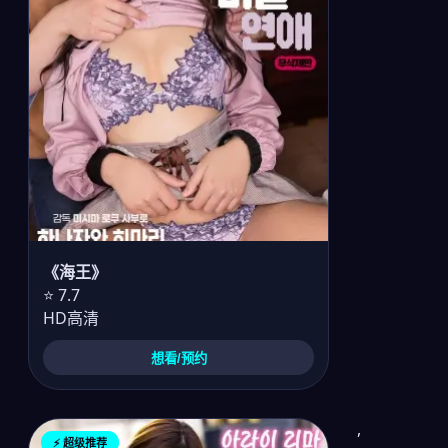
《海王》
⭐ 7.7
HD高清
想看/预约
,
⚡ 超级推荐