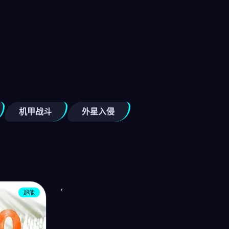
机甲战斗
外星入侵
,
超能