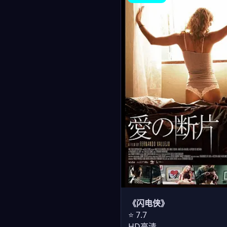
《闪电侠》
⭐ 7.7
HD高清