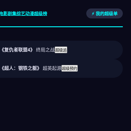
电影
剧集
综艺
动漫
超级榜
⚡ 我的超级单
《复仇者联盟4》
终局之战
超级追
《超人：钢铁之躯》
超英起源
超级预约