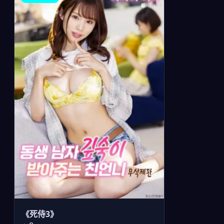
《死侍3》