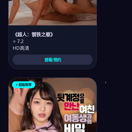
《超人：钢铁之躯》
⭐ 7.2
HD高清
想看/预约
,
⚡ 超级推荐