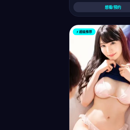
想看/预约
⚡ 超级推荐