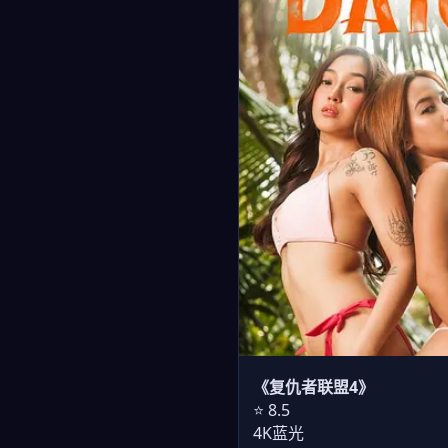
《复仇者联盟4》
⭐ 8.5
4K蓝光